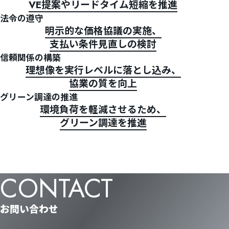
VE提案やリードタイム短縮を推進
会社概要
法令の遵守
拠点情報
明示的な価格協議の実施、
支払い条件見直しの検討
新着情報
信頼関係の構築
理想像を実行レベルに落とし込み、
採用情報
協業の質を向上
グリーン調達の推進
購買方針
環境負荷を軽減させるため、
グリーン調達を推進
品質方針
環境方針
CONTACT
プライバシー
セキュリティ
お問い合わせ
サイトマップ