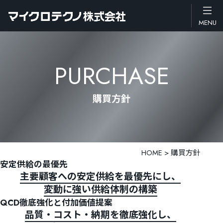
MENU
電話す
082-434-
PURCHASE
1155
トップページ
購買方針
製品情報
マイクロテク
HOME
>
購買方針
Japanese
安定供給の最優先
主要顧客への安定供給を最優先にし、
English
変動に強い供給体制の構築
Vietnames
QCD徹底強化と付加価値提案
品質・コスト・納期を徹底強化し、